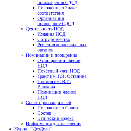
прохождения СДСД
Положение о Знаке
соответствия
Организации,
прошедшие СДСД
Деятельность НОД
Издания НОД
Сотрудничество
Решения коллегиальных
органов
Номинации и поощрения
О поощрении членов
НОД
Почётный член НОД
Грант им. Г.И. Останина
Премия им. В.И.
Вашкова
Номинации членов
НОД
Совет производителей
Положение о Совете
Состав
Этический кодекс
Информация для населения
Журнал "ДезДело"