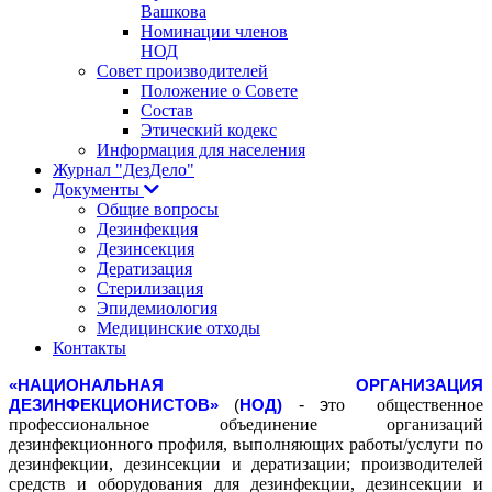
Вашкова
Номинации членов
НОД
Совет производителей
Положение о Совете
Состав
Этический кодекс
Информация для населения
Журнал "ДезДело"
Документы
Общие вопросы
Дезинфекция
Дезинсекция
Дератизация
Стерилизация
Эпидемиология
Медицинские отходы
Контакты
«
НАЦИОНАЛЬНАЯ ОРГАНИЗАЦИЯ
- э
то общественное
ДЕЗИНФЕКЦИОНИСТОВ
»
(
НОД)
профессиональное объединение организаций
дезинфекционного профиля, выполняющих работы/услуги по
дезинфекции, дезинсекции и дератизации; производителей
средств и оборудования для дезинфекции, дезинсекции и