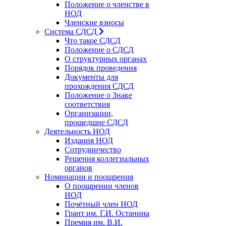
Положение о членстве в
НОД
Членские взносы
Система СДСД
Что такое СДСД
Положение о СДСД
О структурных органах
Порядок проведения
Документы для
прохождения СДСД
Положение о Знаке
соответствия
Организации,
прошедшие СДСД
Деятельность НОД
Издания НОД
Сотрудничество
Решения коллегиальных
органов
Номинации и поощрения
О поощрении членов
НОД
Почётный член НОД
Грант им. Г.И. Останина
Премия им. В.И.