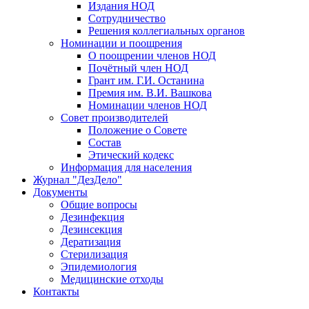
Издания НОД
Сотрудничество
Решения коллегиальных органов
Номинации и поощрения
О поощрении членов НОД
Почётный член НОД
Грант им. Г.И. Останина
Премия им. В.И. Вашкова
Номинации членов НОД
Совет производителей
Положение о Совете
Состав
Этический кодекс
Информация для населения
Журнал "ДезДело"
Документы
Общие вопросы
Дезинфекция
Дезинсекция
Дератизация
Стерилизация
Эпидемиология
Медицинские отходы
Контакты